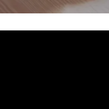
Carrera 21 # 64A-33 Oficina 804 Edificio Multiplaza
Sector del Cable
Manizales - Caldas
+57 3113425393
contacto@abogadosgrupogyr.com